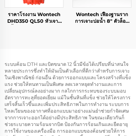
ราคาโรงงาน Wontech
Wontech เฟืองฐานราก
DHD350 QL50 หัวเจาะ
การเจาะบ่อน้ำ 8" ตัวล็อค
น้ำแบบ DTH ขนาด 5"
QL80 DHD380 SD8 หัว
สำหรับการเจาะบ่อน้ำ
เจาะแบบปุ่ม DTH
ระบบค้อน DTH และบิตขนาด 12 นิ้วมีข้อได้เปรียบที่น่าสนใจ
หลายประการซึ่งทำให้มันเป็นตัวเลือกที่ดีกว่าสำหรับการเจาะ
ในเชิงพาณิชย์ ก่อนอื่น ด้วยการออกแบบและโครงสร้างที่แข็ง
แรง ช่วยให้ทนทานเป็นพิเศษ ลดเวลาหยุดทำงานและการ
เปลี่ยนอุปกรณ์ลงอย่างมาก กลไกการกระทบของระบบมอบ
อัตราการทะลุที่ยอดเยี่ยม แม้ในชั้นหินที่แข็ง ช่วยให้โครงการ
เสร็จสิ้นเร็วขึ้นและเพิ่มประสิทธิภาพในการทำงาน ระบบการ
ไหลเวียนของอากาศที่ออกแบบมาอย่างแม่นยำช่วยกำจัดเศษ
จากการเจาะออกได้อย่างมีประสิทธิภาพ ในขณะเดียวกันก็
ช่วยระบายความร้อนจากบิต ป้องกันการร้อนเกินและยืดอายุ
การใช้งานของเครื่องมือ การออกแบบของค้อนช่วยให้การ