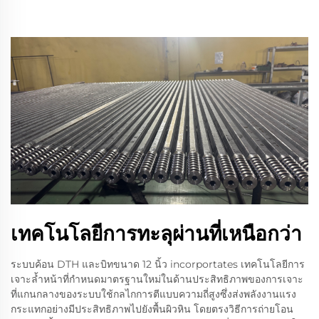
เทคโนโลยีการทะลุผ่านที่เหนือกว่า
ระบบค้อน DTH และบิทขนาด 12 นิ้ว incorportates เทคโนโลยีการ
เจาะล้ำหน้าที่กำหนดมาตรฐานใหม่ในด้านประสิทธิภาพของการเจาะ
ที่แกนกลางของระบบใช้กลไกการตีแบบความถี่สูงซึ่งส่งพลังงานแรง
กระแทกอย่างมีประสิทธิภาพไปยังพื้นผิวหิน โดยตรงวิธีการถ่ายโอน