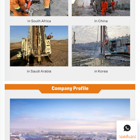
วอตส์แอป