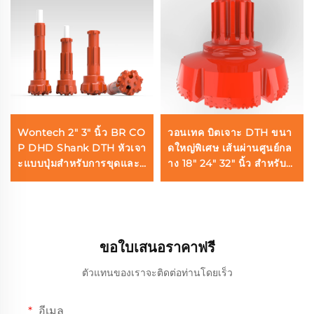
Wontech 2" 3" นิ้ว BR CO
วอนเทค บิตเจาะ DTH ขนา
P DHD Shank DTH หัวเจา
ดใหญ่พิเศษ เส้นผ่านศูนย์กล
ะแบบปุ่มสำหรับการขุดและ
าง 18" 24" 32" นิ้ว สำหรับก
ทำเหมือง
ารเจาะหลุมฐานรากและบ่อ
น้ำ
ขอใบเสนอราคาฟรี
ตัวแทนของเราจะติดต่อท่านโดยเร็ว
อีเมล