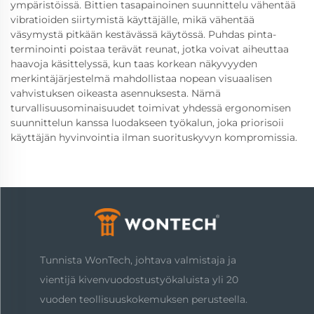
ympäristöissä. Bittien tasapainoinen suunnittelu vähentää
vibratioiden siirtymistä käyttäjälle, mikä vähentää
väsymystä pitkään kestävässä käytössä. Puhdas pinta-
terminointi poistaa terävät reunat, jotka voivat aiheuttaa
haavoja käsittelyssä, kun taas korkean näkyvyyden
merkintäjärjestelmä mahdollistaa nopean visuaalisen
vahvistuksen oikeasta asennuksesta. Nämä
turvallisuusominaisuudet toimivat yhdessä ergonomisen
suunnittelun kanssa luodakseen työkalun, joka priorisoii
käyttäjän hyvinvointia ilman suorituskyvyn kompromissia.
Tunnista WonTech, johtava valmistaja ja
vientijä kivenvuodostustyökaluista yli 20
vuoden teollisuuskokemuksen perusteella.