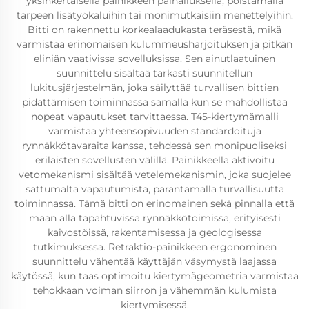
yksinkertaisella painikkeen painalluksella, poistamalla
tarpeen lisätyökaluihin tai monimutkaisiin menettelyihin.
Bitti on rakennettu korkealaadukasta teräsestä, mikä
varmistaa erinomaisen kulummeusharjoituksen ja pitkän
eliniän vaativissa sovelluksissa. Sen ainutlaatuinen
suunnittelu sisältää tarkasti suunnitellun
lukitusjärjestelmän, joka säilyttää turvallisen bittien
pidättämisen toiminnassa samalla kun se mahdollistaa
nopeat vapautukset tarvittaessa. T45-kiertymämalli
varmistaa yhteensopivuuden standardoituja
rynnäkkötavaraita kanssa, tehdessä sen monipuoliseksi
erilaisten sovellusten välillä. Painikkeella aktivoitu
vetomekanismi sisältää vetelemekanismin, joka suojelee
sattumalta vapautumista, parantamalla turvallisuutta
toiminnassa. Tämä bitti on erinomainen sekä pinnalla että
maan alla tapahtuvissa rynnäkkötoimissa, erityisesti
kaivostöissä, rakentamisessa ja geologisessa
tutkimuksessa. Retraktio-painikkeen ergonominen
suunnittelu vähentää käyttäjän väsymystä laajassa
käytössä, kun taas optimoitu kiertymägeometria varmistaa
tehokkaan voiman siirron ja vähemmän kulumista
kiertymisessä.