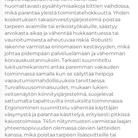
huomattavasti pysähtymisaikoja bittien vaihdossa,
mikä parantaa yleistä toimintatehokkuutta. Yhden
kosketuksen takaisinvesitysjärjestelmä poistaa
tarpeen avaimille tai erikoistyökaluille, säästyy
arvokasta aikaa ja vähentää hukkaantuessa tai
vaurioitumisesta aiheutuvaa riskiä. Robustti
rakenne varmistaa erinomaisen kestävyyden, mikä
johtaa pidempään palveluelämään ja vähemmän
korvauskustannuksiin. Tarkasti suunniteltu
lukitusmekanismi antaa paremman vakauden
toiminnassa samalla kun se säilyttää helpoja
vapautumismahdollisuuksia tarvittaessa.
Turvallisuusominaisuudet, mukaan lukien
veitsenäytön kiinnitysjärjestelmä, suojelevat
sattumalta tapahtuvilta irrotuksilta toiminnassa.
Ergonominen suunnittelu vähentää käyttäjän
väsymystä ja parantaa käsittelyä, erityisesti pitkissä
kaivostoimissa. T45:n niitynmusteri varmistaa laajan
yhteensopivuuden olemassa olevien laitteiden
kanssa, mikä poistaa tarpeen lisäsovitteille tai