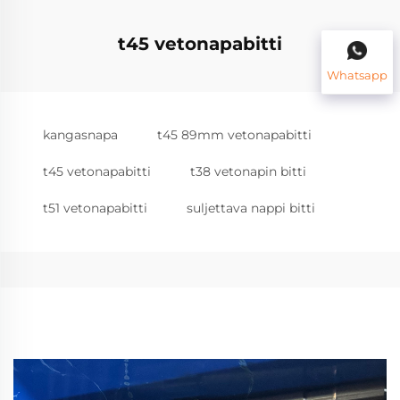
t45 vetonapabitti
Whatsapp
kangasnapa
t45 89mm vetonapabitti
t45 vetonapabitti
t38 vetonapin bitti
t51 vetonapabitti
suljettava nappi bitti