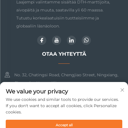
Laajempi valintamme sisältää DTH-marttijoita,
aivopäitä ja muuta, saatavilla yli 60 maassa.
Tutustu korkealaatuisiin tuotteisiimme ja
globaaliin läsnäoloon.
OTAA YHTEYTTÄ
No. 32, Chatingsi Road, Chengjiao Street, Ningxiang,
Changsha, Hunan, Kiina
We value your privacy
+86-17369211460
We use cookies and similar tools to provide our services.
If you don't want to accept all cookies, click Personalize
[email protected]
cookies.
Accept all
Copyright © 2025 Changsha Beto New Material Technology Co.,