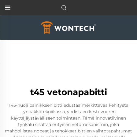
t45 vetonapabitti
T45-nuoli painikkeen bitti edustaa merkittävää kehitystä
rynnäkkötekniikassa, yhdistäen kestovuoren
käyttäjäystävälliseen toimintaan. Tämä innovatiivinen
työkalu sisältää erityisen vetomekanismin, joka
mahdollistaa nopeat ja tehokkaat bittien vaihtotapahtumat