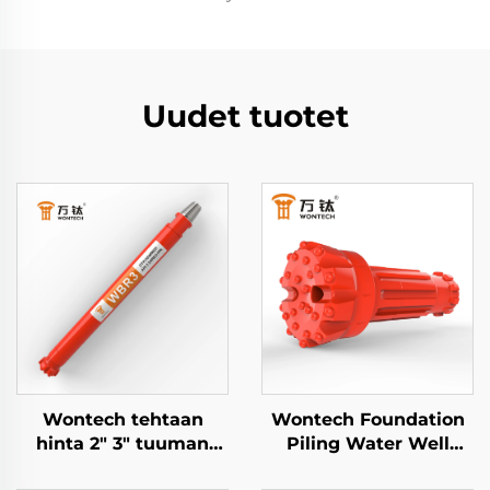
Uudet tuotet
Wontech tehtaan
Wontech Foundation
hinta 2" 3" tuuman
Piling Water Well
BR2 BR3 Alas Reikään
Drilling 8" Shank QL80