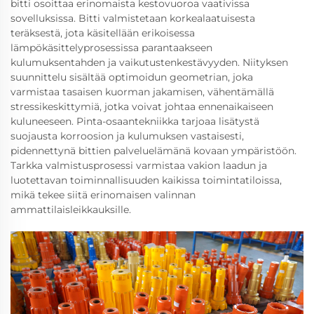
bitti osoittaa erinomaista kestovuoroa vaativissa
sovelluksissa. Bitti valmistetaan korkealaatuisesta
teräksestä, jota käsitellään erikoisessa
lämpökäsittelyprosessissa parantaakseen
kulumuksentahden ja vaikutustenkestävyyden. Niityksen
suunnittelu sisältää optimoidun geometrian, joka
varmistaa tasaisen kuorman jakamisen, vähentämällä
stressikeskittymiä, jotka voivat johtaa ennenaikaiseen
kuluneeseen. Pinta-osaantekniikka tarjoaa lisätystä
suojausta korroosion ja kulumuksen vastaisesti,
pidennettynä bittien palveluelämänä kovaan ympäristöön.
Tarkka valmistusprosessi varmistaa vakion laadun ja
luotettavan toiminnallisuuden kaikissa toimintatiloissa,
mikä tekee siitä erinomaisen valinnan
ammattilaisleikkauksille.