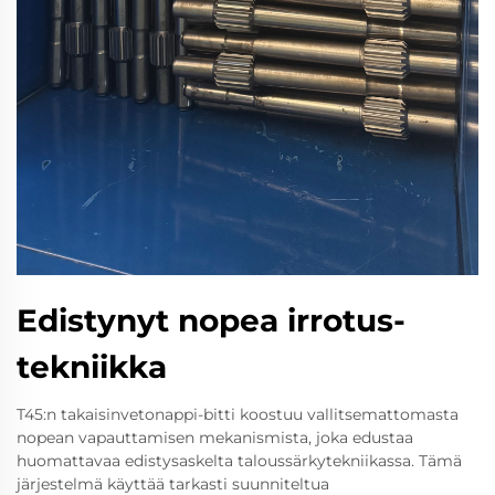
Edistynyt nopea irrotus-
tekniikka
T45:n takaisinvetonappi-bitti koostuu vallitsemattomasta
nopean vapauttamisen mekanismista, joka edustaa
huomattavaa edistysaskelta taloussärkytekniikassa. Tämä
järjestelmä käyttää tarkasti suunniteltua