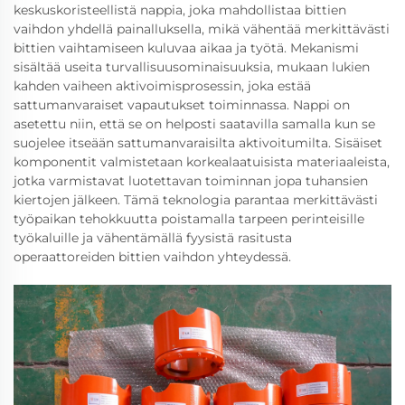
keskuskoristeellistä nappia, joka mahdollistaa bittien
vaihdon yhdellä painalluksella, mikä vähentää merkittävästi
bittien vaihtamiseen kuluvaa aikaa ja työtä. Mekanismi
sisältää useita turvallisuusominaisuuksia, mukaan lukien
kahden vaiheen aktivoimisprosessin, joka estää
sattumanvaraiset vapautukset toiminnassa. Nappi on
asetettu niin, että se on helposti saatavilla samalla kun se
suojelee itseään sattumanvaraisilta aktivoitumilta. Sisäiset
komponentit valmistetaan korkealaatuisista materiaaleista,
jotka varmistavat luotettavan toiminnan jopa tuhansien
kiertojen jälkeen. Tämä teknologia parantaa merkittävästi
työpaikan tehokkuutta poistamalla tarpeen perinteisille
työkaluille ja vähentämällä fyysistä rasitusta
operaattoreiden bittien vaihdon yhteydessä.