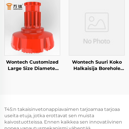
DTH Vasara
DHD380 SD8 DTH
Nappi Drill Otsat
Wontech Customized
Wontech Suuri Koko
Large Size Diameter
Halkaisija Borehole
Boreholes Drilling 18"
Louhinta Kaivostyypin
24" 32" Inch DTH Drill
DTH Hammernippu
Bit perustepilvin ja
Perusteluaminen ja
vedenpohjauskäyttöön
Lounaat
T45:n takaisinvetonappiavaimen tarjoamaa tarjoaa
useita etuja, jotka erottavat sen muista
kaivostuotteissa. Ennen kaikkea sen innovatiivinen
nopea vapautusmekanismi vähentää