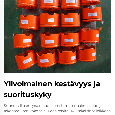
Ylivoimainen kestävyys ja
suorituskyky
Suunniteltu erityisen huolellisesti materiaalin laadun ja
rakenteellisen kokonaisuuden osalta, T45 takaisinpainikkeen