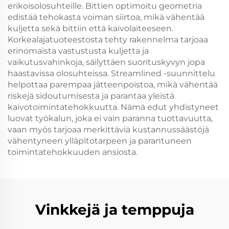
erikoisolosuhteille. Bittien optimoitu geometria
edistää tehokasta voiman siirtoa, mikä vähentää
kuljetta sekä bittiin että kaivolaiteeseen.
Korkealajatuoteestosta tehty rakennelma tarjoaa
erinomaista vastustusta kuljetta ja
vaikutusvahinkoja, säilyttäen suorituskyvyn jopa
haastavissa olosuhteissa. Streamlined -suunnittelu
helpottaa parempaa jätteenpoistoa, mikä vähentää
riskejä sidoutumisesta ja parantaa yleistä
kaivotoimintatehokkuutta. Nämä edut yhdistyneet
luovat työkalun, joka ei vain paranna tuottavuutta,
vaan myös tarjoaa merkittäviä kustannussäästöjä
vähentyneen ylläpitotarpeen ja parantuneen
toimintatehokkuuden ansiosta.
Vinkkejä ja temppuja