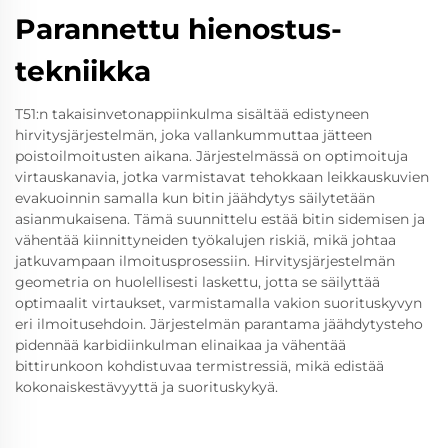
Parannettu hienostus-
tekniikka
T51:n takaisinvetonappiinkulma sisältää edistyneen
hirvitysjärjestelmän, joka vallankummuttaa jätteen
poistoilmoitusten aikana. Järjestelmässä on optimoituja
virtauskanavia, jotka varmistavat tehokkaan leikkauskuvien
evakuoinnin samalla kun bitin jäähdytys säilytetään
asianmukaisena. Tämä suunnittelu estää bitin sidemisen ja
vähentää kiinnittyneiden työkalujen riskiä, mikä johtaa
jatkuvampaan ilmoitusprosessiin. Hirvitysjärjestelmän
geometria on huolellisesti laskettu, jotta se säilyttää
optimaalit virtaukset, varmistamalla vakion suorituskyvyn
eri ilmoitusehdoin. Järjestelmän parantama jäähdytysteho
pidennää karbidiinkulman elinaikaa ja vähentää
bittirunkoon kohdistuvaa termistressiä, mikä edistää
kokonaiskestävyyttä ja suorituskykyä.