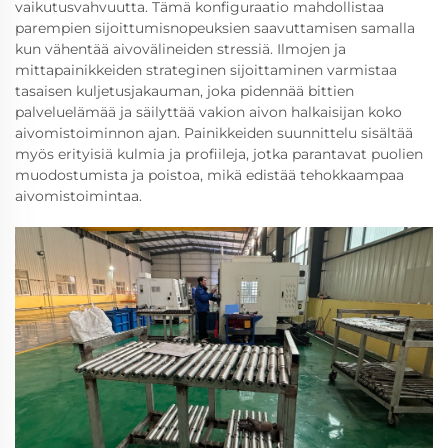
vaikutusvahvuutta. Tämä konfiguraatio mahdollistaa
parempien sijoittumisnopeuksien saavuttamisen samalla
kun vähentää aivovälineiden stressiä. Ilmojen ja
mittapainikkeiden strateginen sijoittaminen varmistaa
tasaisen kuljetusjakauman, joka pidennää bittien
palveluelämää ja säilyttää vakion aivon halkaisijan koko
aivomistoiminnon ajan. Painikkeiden suunnittelu sisältää
myös erityisiä kulmia ja profiileja, jotka parantavat puolien
muodostumista ja poistoa, mikä edistää tehokkaampaa
aivomistoimintaa.