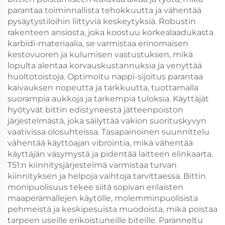
parantaa toiminnallista tehokkuutta ja vähentää
pysäytystiloihin liittyviä keskeytyksiä. Robustin
rakenteen ansiosta, joka koostuu korkealaadukasta
karbidi-materiaalia, se varmistaa erinomaisen
kestovuoren ja kulumisen vastustuksen, mikä
lopulta alentaa korvauskustannuksia ja venyttää
huoltotoistoja. Optimoitu nappi-sijoitus parantaa
kaivauksen nopeutta ja tarkkuutta, tuottamalla
suorampia aukkoja ja tarkempia tuloksia. Käyttäjät
hyötyvät bittin edistyneestä jätteenpoiston
järjestelmästä, joka säilyttää vakion suorituskyvyn
vaativissa olosuhteissa. Tasapainoinen suunnittelu
vähentää käyttöajan vibrointia, mikä vähentää
käyttäjän väsymystä ja pidentää laitteen elinkaarta.
T51:n kiinnitysjärjestelmä varmistaa turvan
kiinnityksen ja helpoja vaihtoja tarvittaessa. Bittin
monipuolisuus tekee siitä sopivan erilaisten
maaperämallejen käytölle, molemminpuolisista
pehmeistä ja keskipesuista muodoista, mikä poistaa
tarpeen useille erikoistuneille biteille. Paranneltu