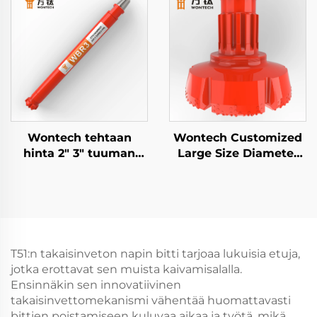
vesikaivojen
Alasreikään porausta
poraamiseen
varten
perustusten
paaluttamiseen
Wontech tehtaan
Wontech Customized
hinta 2" 3" tuuman
Large Size Diameter
BR2 BR3 Alas Reikään
Boreholes Drilling 18"
DTH Vasara
24" 32" Inch DTH Drill
Bit perustepilvin ja
vedenpohjauskäyttöön
T51:n takaisinveton napin bitti tarjoaa lukuisia etuja,
jotka erottavat sen muista kaivamisalalla.
Ensinnäkin sen innovatiivinen
takaisinvettomekanismi vähentää huomattavasti
bittien poistamiseen kuluvaa aikaa ja työtä, mikä