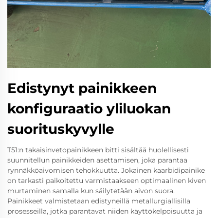
Edistynyt painikkeen
konfiguraatio yliluokan
suorituskyvylle
T51:n takaisinvetopainikkeen bitti sisältää huolellisesti
suunnitellun painikkeiden asettamisen, joka parantaa
rynnäkköaivomisen tehokkuutta. Jokainen kaarbidipainike
on tarkasti paikoitettu varmistaakseen optimaalinen kiven
murtaminen samalla kun säilytetään aivon suora.
Painikkeet valmistetaan edistyneillä metallurgiallisilla
prosesseilla, jotka parantavat niiden käyttökelpoisuutta ja