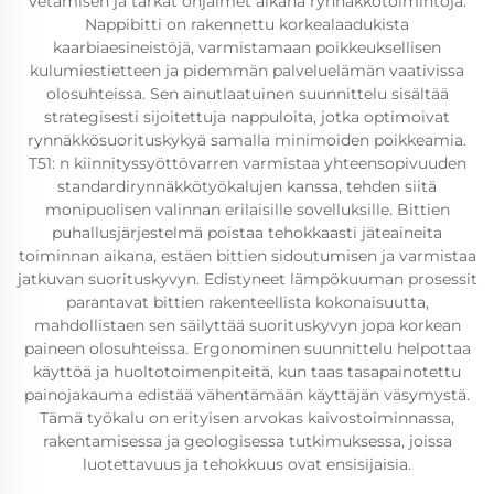
vetämisen ja tarkat ohjaimet aikana rynnäkkötoimintoja.
Nappibitti on rakennettu korkealaadukista
kaarbiaesineistöjä, varmistamaan poikkeuksellisen
kulumiestietteen ja pidemmän palveluelämän vaativissa
olosuhteissa. Sen ainutlaatuinen suunnittelu sisältää
strategisesti sijoitettuja nappuloita, jotka optimoivat
rynnäkkösuorituskykyä samalla minimoiden poikkeamia.
T51: n kiinnityssyöttövarren varmistaa yhteensopivuuden
standardirynnäkkötyökalujen kanssa, tehden siitä
monipuolisen valinnan erilaisille sovelluksille. Bittien
puhallusjärjestelmä poistaa tehokkaasti jäteaineita
toiminnan aikana, estäen bittien sidoutumisen ja varmistaa
jatkuvan suorituskyvyn. Edistyneet lämpökuuman prosessit
parantavat bittien rakenteellista kokonaisuutta,
mahdollistaen sen säilyttää suorituskyvyn jopa korkean
paineen olosuhteissa. Ergonominen suunnittelu helpottaa
käyttöä ja huoltotoimenpiteitä, kun taas tasapainotettu
painojakauma edistää vähentämään käyttäjän väsymystä.
Tämä työkalu on erityisen arvokas kaivostoiminnassa,
rakentamisessa ja geologisessa tutkimuksessa, joissa
luotettavuus ja tehokkuus ovat ensisijaisia.