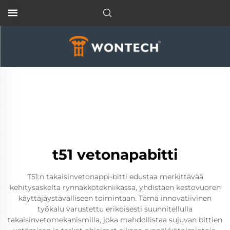
t51 vetonapabitti
T51:n takaisinvetonappi-bitti edustaa merkittävää
kehitysaskelta rynnäkkötekniikassa, yhdistäen kestovuoren
käyttäjäystävälliseen toimintaan. Tämä innovatiivinen
työkalu varustettu erikoisesti suunnitellulla
takaisinvetomekanismilla, joka mahdollistaa sujuvan bittien