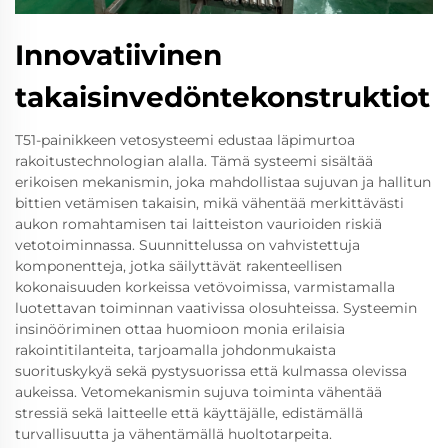
Innovatiivinen
takaisinvedöntekonstruktiot
T51-painikkeen vetosysteemi edustaa läpimurtoa
rakoitustechnologian alalla. Tämä systeemi sisältää
erikoisen mekanismin, joka mahdollistaa sujuvan ja hallitun
bittien vetämisen takaisin, mikä vähentää merkittävästi
aukon romahtamisen tai laitteiston vaurioiden riskiä
vetotoiminnassa. Suunnittelussa on vahvistettuja
komponentteja, jotka säilyttävät rakenteellisen
kokonaisuuden korkeissa vetövoimissa, varmistamalla
luotettavan toiminnan vaativissa olosuhteissa. Systeemin
insinööriminen ottaa huomioon monia erilaisia
rakointitilanteita, tarjoamalla johdonmukaista
suorituskykyä sekä pystysuorissa että kulmassa olevissa
aukeissa. Vetomekanismin sujuva toiminta vähentää
stressiä sekä laitteelle että käyttäjälle, edistämällä
turvallisuutta ja vähentämällä huoltotarpeita.