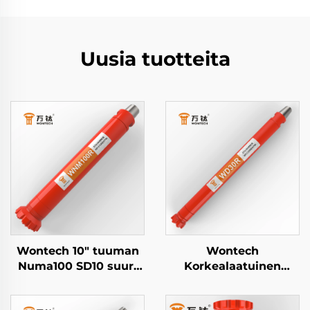
Uusia tuotteita
Wontech 10" tuuman
Wontech
Numa100 SD10 suuri
Korkealaatuinen
reikä poraus Down
DHD3.5 WT3 BR3 3"
The Hole DTH Vasara
Tuuman DTH Vasara