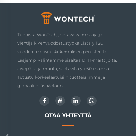
Tunnista WonTech, johtava valmistaja ja
vientijä kivenvuodostustyökaluista yli 20
vuoden teollisuuskokemuksen perusteella.
Laajempi valintamme sisältää DTH-marttijoita,
aivopäitä ja muuta, saatavilla yli 60 maassa.
Tutustu korkealaatuisiin tuotteisiimme ja
globaaliin läsnäoloon.
OTAA YHTEYTTÄ