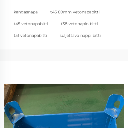
kangasnapa
t45 89mm vetonapabitti
t45 vetonapabitti
t38 vetonapin bitti
t51 vetonapabitti
suljettava nappi bitti