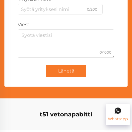
0/200
Viesti
0/1000
Lähetä
t51 vetonapabitti
Whatsapp