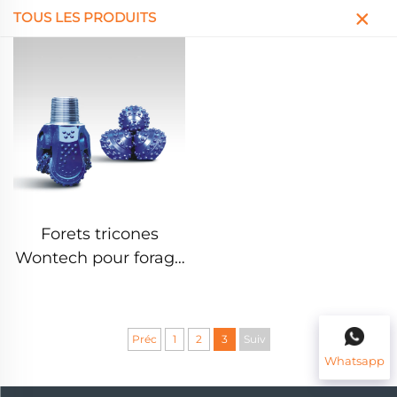
TOUS LES PRODUITS
Forets tricones
Wontech pour forage
de blastholes miniers
Préc
1
2
3
Suiv
Whatsapp