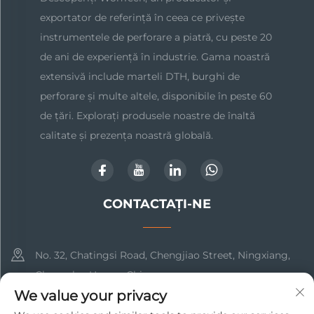
exportator de referință în ceea ce privește
instrumentele de perforare a piatră, cu peste 20
de ani de experiență în industrie. Gama noastră
extensivă include marteli DTH, burghi de
perforare și multe altele, disponibile în peste 60
de țări. Explorați produsele noastre de înaltă
calitate și prezența noastră globală.
CONTACTAȚI-NE
No. 32, Chatingsi Road, Chengjiao Street, Ningxiang,
Changsha, Hunan, China
We value your privacy
+86-17369211460