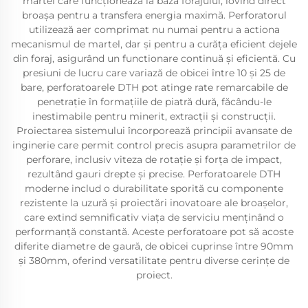
martel care funcționează la baza forajului, lovind direct
broașa pentru a transfera energia maximă. Perforatorul
utilizează aer comprimat nu numai pentru a actiona
mecanismul de martel, dar și pentru a curăța eficient dejele
din foraj, asigurând un functionare continuă și eficientă. Cu
presiuni de lucru care variază de obicei între 10 și 25 de
bare, perforatoarele DTH pot atinge rate remarcabile de
penetrație în formațiile de piatră dură, făcându-le
inestimabile pentru minerit, extracții și construcții.
Proiectarea sistemului încorporează principii avansate de
inginerie care permit control precis asupra parametrilor de
perforare, inclusiv viteza de rotație și forța de impact,
rezultând gauri drepte și precise. Perforatoarele DTH
moderne includ o durabilitate sporită cu componente
rezistente la uzură și proiectări inovatoare ale broașelor,
care extind semnificativ viața de serviciu menținând o
performanță constantă. Aceste perforatoare pot să acoste
diferite diametre de gaură, de obicei cuprinse între 90mm
și 380mm, oferind versatilitate pentru diverse cerințe de
proiect.