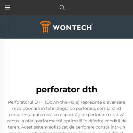
perforator dth
Perforatorul DTH (Down-the-Hole) reprezintă o avansare
revoluționară în tehnologia de perforare, combinând
percurența puternică cu capacități de perforare rotativă
pentru a oferi performanță optimală în diferite condiții de
teren. Acest sistem sofisticat de perforare constă într-un