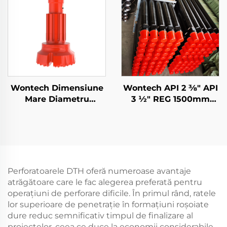
Pilot Bit cu bit inelar
Blasting
Wontech Dimensiune
Wontech API 2 3⁄8" API
Mare Diametru
3 1⁄2" REG 1500mm
Perforări SD10 N100 Bit
3000mm 6000mm
de Perforat DTH
Tuberi de Forajare DTH
pentru Paliere
pentru Forajarea Apei
Fundații și Perforare
Subterane și Minere
de Pute
Perforatoarele DTH oferă numeroase avantaje
atrăgătoare care le fac alegerea preferată pentru
operațiuni de perforare dificile. În primul rând, ratele
lor superioare de penetrație în formațiuni roșoiate
dure reduc semnificativ timpul de finalizare al
proiectelor, ceea ce duce la economii considerabile