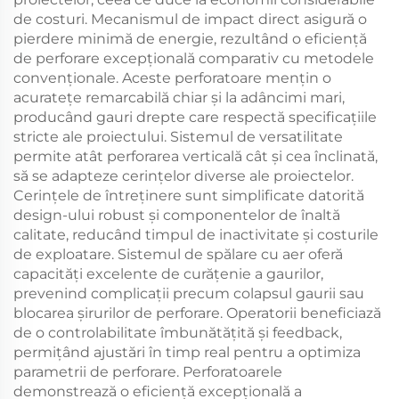
de costuri. Mecanismul de impact direct asigură o
pierdere minimă de energie, rezultând o eficiență
de perforare excepțională comparativ cu metodele
convenționale. Aceste perforatoare mențin o
acuratețe remarcabilă chiar și la adâncimi mari,
producând gauri drepte care respectă specificațiile
stricte ale proiectului. Sistemul de versatilitate
permite atât perforarea verticală cât și cea înclinată,
să se adapteze cerințelor diverse ale proiectelor.
Cerințele de întreținere sunt simplificate datorită
design-ului robust și componentelor de înaltă
calitate, reducând timpul de inactivitate și costurile
de exploatare. Sistemul de spălare cu aer oferă
capacități excelente de curățenie a gaurilor,
prevenind complicații precum colapsul gaurii sau
blocarea șirurilor de perforare. Operatorii beneficiază
de o controlabilitate îmbunătățită și feedback,
permițând ajustări în timp real pentru a optimiza
parametrii de perforare. Perforatoarele
demonstrează o eficiență excepțională a