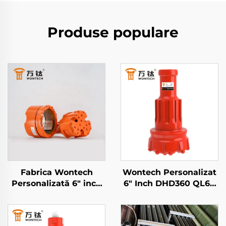
Produse populare
Fabrica Wontech
Wontech Personalizat
Personalizată 6" inch
6" Inch DHD360 QL60
P168 Symmetrix
M60 Broață Martel
Concentric Sistem de
DTH pentru Perforare
Foraj Overburden DTH
Pozițiuni Minere