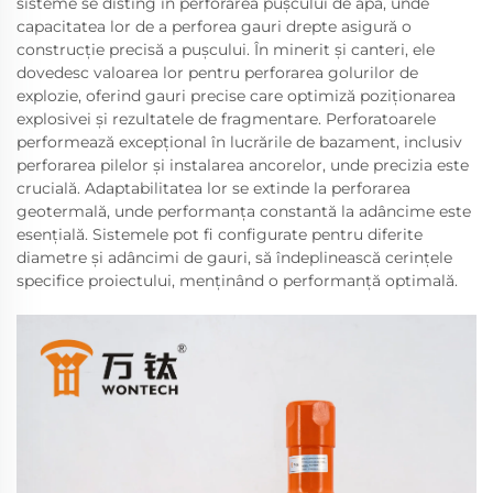
sisteme se disting în perforarea pușcului de apă, unde
capacitatea lor de a perforea gauri drepte asigură o
construcție precisă a pușcului. În minerit și canteri, ele
dovedesc valoarea lor pentru perforarea golurilor de
explozie, oferind gauri precise care optimiză poziționarea
explosivei și rezultatele de fragmentare. Perforatoarele
performează excepțional în lucrările de bazament, inclusiv
perforarea pilelor și instalarea ancorelor, unde precizia este
crucială. Adaptabilitatea lor se extinde la perforarea
geotermală, unde performanța constantă la adâncime este
esențială. Sistemele pot fi configurate pentru diferite
diametre și adâncimi de gauri, să îndeplinească cerințele
specifice proiectului, menținând o performanță optimală.