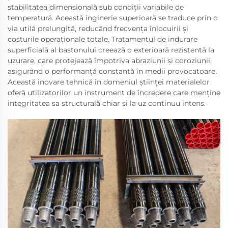
stabilitatea dimensională sub condiții variabile de
temperatură. Această inginerie superioară se traduce prin o
via utilă prelungită, reducând frecvența înlocuirii și
costurile operaționale totale. Tratamentul de indurare
superficială al bastonului creează o exterioară rezistentă la
uzurare, care protejează împotriva abraziunii și coroziunii,
asigurând o performanță constantă în medii provocatoare.
Această inovare tehnică în domeniul științei materialelor
oferă utilizatorilor un instrument de încredere care menține
integritatea sa structurală chiar și la uz continuu intens.