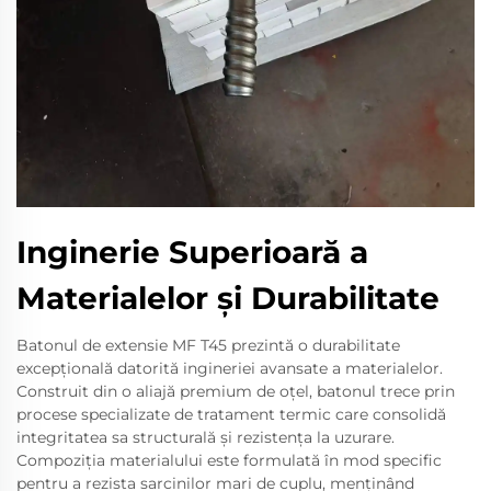
Inginerie Superioară a
Materialelor și Durabilitate
Batonul de extensie MF T45 prezintă o durabilitate
excepțională datorită ingineriei avansate a materialelor.
Construit din o aliajă premium de oțel, batonul trece prin
procese specializate de tratament termic care consolidă
integritatea sa structurală și rezistența la uzurare.
Compoziția materialului este formulată în mod specific
pentru a rezista sarcinilor mari de cuplu, menținând