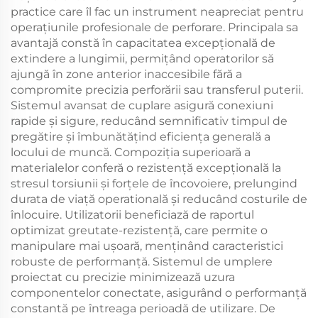
practice care îl fac un instrument neapreciat pentru
operațiunile profesionale de perforare. Principala sa
avantajă constă în capacitatea excepțională de
extindere a lungimii, permițând operatorilor să
ajungă în zone anterior inaccesibile fără a
compromite precizia perforării sau transferul puterii.
Sistemul avansat de cuplare asigură conexiuni
rapide și sigure, reducând semnificativ timpul de
pregătire și îmbunătățind eficiența generală a
locului de muncă. Compoziția superioară a
materialelor conferă o rezistență excepțională la
stresul torsiunii și forțele de încovoiere, prelungind
durata de viață operatională și reducând costurile de
înlocuire. Utilizatorii beneficiază de raportul
optimizat greutate-rezistență, care permite o
manipulare mai ușoară, menținând caracteristici
robuste de performanță. Sistemul de umplere
proiectat cu precizie minimizează uzura
componentelor conectate, asigurând o performanță
constantă pe întreaga perioadă de utilizare. De