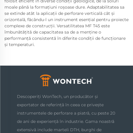
folosit eficient în diverse condiții geologice, de la soluri
moale până la formațiuni roșoase dure. Adaptabilitatea sa
se extinde atât la aplicații de perforare verticală cât și
orizontală, făcându-l un instrument esențial pentru proiecte
complexe de construcții. Versatilitatea MF T45 este
îmbunătățită de capacitatea sa de a menține o
performanță consistentă în diferite condiții de funcționare
și temperaturi.
Descoperiți WonTech, un producător și
exportator de referință în ceea ce privește
instrumentele de perforare a piatră, cu peste 20
de ani de experiență în industrie. Gama noastră
extensivă include marteli DTH, burghi de