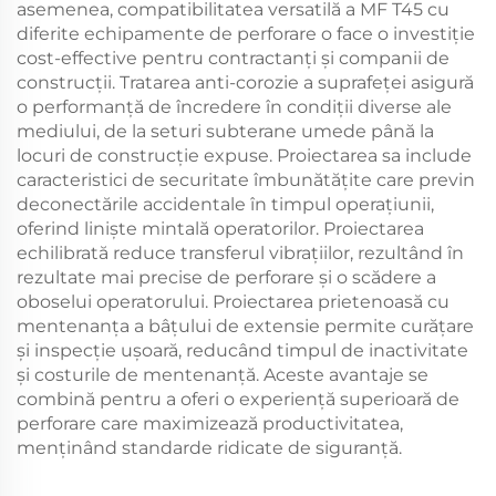
asemenea, compatibilitatea versatilă a MF T45 cu
diferite echipamente de perforare o face o investiție
cost-effective pentru contractanți și companii de
construcții. Tratarea anti-corozie a suprafeței asigură
o performanță de încredere în condiții diverse ale
mediului, de la seturi subterane umede până la
locuri de construcție expuse. Proiectarea sa include
caracteristici de securitate îmbunătățite care previn
deconectările accidentale în timpul operațiunii,
oferind liniște mintală operatorilor. Proiectarea
echilibrată reduce transferul vibrațiilor, rezultând în
rezultate mai precise de perforare și o scădere a
oboselui operatorului. Proiectarea prietenoasă cu
mentenanța a bâțului de extensie permite curățare
și inspecție ușoară, reducând timpul de inactivitate
și costurile de mentenanță. Aceste avantaje se
combină pentru a oferi o experiență superioară de
perforare care maximizează productivitatea,
menținând standarde ridicate de siguranță.