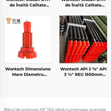
de Înaltă Calitate
de Înaltă Calitate
DHD350 QL50 5" Inch
DHD3.5 WT3 BR3 3"
pentru Forajul
Inch pentru forajul
Puțurilor Geotermale
puțurilor de minerit
Wontech Dimensiune
Wontech API 2 3⁄8" API
Mare Diametru
3 1⁄2" REG 1500mm
Perforări SD10 N100 Bit
3000mm 6000mm
de Perforat DTH
Tuberi de Forajare DTH
pentru Paliere
pentru Forajarea Apei
Fundații și Perforare
Subterane și Minere
de Pute
Bâțul de extensie MF T45 oferă numeroase avantaje