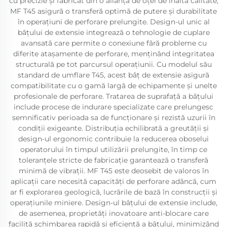
cu precizie și fabricat din o alianță de oțel de înaltă calitate,
MF T45 asigură o transferă optimă de putere și durabilitate
în operațiuni de perforare prelungite. Design-ul unic al
bâțului de extensie integrează o tehnologie de cuplare
avansată care permite o conexiune fără probleme cu
diferite atașamente de perforare, menținând integritatea
structurală pe tot parcursul operațiunii. Cu modelul său
standard de umflare T45, acest bâț de extensie asigură
compatibilitate cu o gamă largă de echipamente și unelte
profesionale de perforare. Tratarea de suprafață a bâțului
include procese de indurare specializate care prelungesc
semnificativ perioada sa de funcționare și rezistă uzurii în
condiții exigeante. Distribuția echilibrată a greutății și
design-ul ergonomic contribuie la reducerea oboselui
operatorului în timpul utilizării prelungite, în timp ce
toleranțele stricte de fabricație garantează o transferă
minimă de vibrații. MF T45 este deosebit de valoros în
aplicații care necesită capacități de perforare adâncă, cum
ar fi explorarea geologică, lucrările de bază în construcții și
operațiunile miniere. Design-ul bâțului de extensie include,
de asemenea, proprietăți inovatoare anti-blocare care
facilită schimbarea rapidă și eficientă a bâțului, minimizând