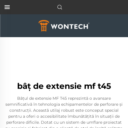
bâț de extensie mf t45
Bâțul de extensie MF T45 reprezintă o avansare
semnificativă în tehnologia echipamentelor de perforare și
construcții. Această utilaj robust este conceput special
pentru a oferi o accesibilitate îmbunătățită în situații de
perforare dificile. Dotat cu un sistem de umflare proiectat