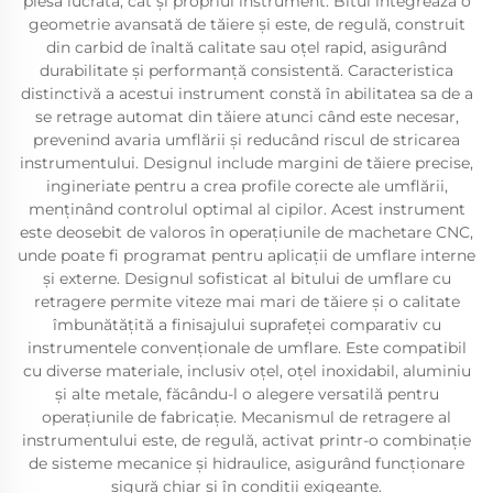
piesa lucrată, cât și propriul instrument. Bitul integrează o
geometrie avansată de tăiere și este, de regulă, construit
din carbid de înaltă calitate sau oțel rapid, asigurând
durabilitate și performanță consistentă. Caracteristica
distinctivă a acestui instrument constă în abilitatea sa de a
se retrage automat din tăiere atunci când este necesar,
prevenind avaria umflării și reducând riscul de stricarea
instrumentului. Designul include margini de tăiere precise,
ingineriate pentru a crea profile corecte ale umflării,
menținând controlul optimal al cipilor. Acest instrument
este deosebit de valoros în operațiunile de machetare CNC,
unde poate fi programat pentru aplicații de umflare interne
și externe. Designul sofisticat al bitului de umflare cu
retragere permite viteze mai mari de tăiere și o calitate
îmbunătățită a finisajului suprafeței comparativ cu
instrumentele convenționale de umflare. Este compatibil
cu diverse materiale, inclusiv oțel, oțel inoxidabil, aluminiu
și alte metale, făcându-l o alegere versatilă pentru
operațiunile de fabricație. Mecanismul de retragere al
instrumentului este, de regulă, activat printr-o combinație
de sisteme mecanice și hidraulice, asigurând funcționare
sigură chiar și în condiții exigeante.