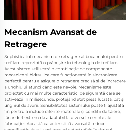
Mecanism Avansat de
Retragere
Sophisticatul mecanism de retragere al bocancului pentru
trefilare reprezintă o prăbușire în tehnologia de trefilare.
Acest sistem utilizează o combinație de componente
mecanice și hidraulice care funcționează în sincronizare
perfectă pentru a asigura o retragere precisă și de încredere
a unghiului atunci când este nevoie. Mecanisme este
proiectat cu mai multe caracteristici de siguranță care se
activează în milisecunde, protejând atât piesa lucrată, cât și
unghiul de avarii. Sensibilitatea sistemului poate fi ajustată
fin pentru a include diferite materiale și condiții de tăiere,
făcându-l extrem de adaptabil la diversele cerințe ale
fabricației. Această caracteristică avansată reduce
semnificativ riscul unei eșecuri catastrofale în timpul