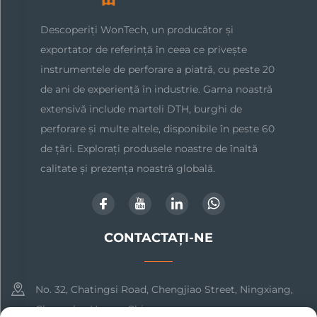
Descoperiți WonTech, un producător și
exportator de referință în ceea ce privește
instrumentele de perforare a piatră, cu peste 20
de ani de experiență în industrie. Gama noastră
extensivă include marteli DTH, burghi de
perforare și multe altele, disponibile în peste 60
de țări. Explorați produsele noastre de înaltă
calitate și prezența noastră globală.
CONTACTAȚI-NE
No. 32, Chatingsi Road, Chengjiao Street, Ningxiang,
Changsha, Hunan, China