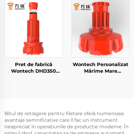
Hole DTH Hammer
Casing DTH Bit pentru
fântâni de apă Foraj
Geotermal
Pret de fabrică
Wontech Personalizat
Wontech DHD350
Mărime Mare
QL50 5" Bit de
Diametru Perforări 18"
perforare cu martel
24" 32" Inch Bit pentru
DTH, bit de perforare
Perforare DTH pentru
cu apă pentru forajele
Fundații și Pile
de izvor
Bitul de retragere pentru filetare oferă numeroase
avantaje semnificative care îl fac un instrument
neapreciat în operațiunile de producție moderne. În
primul rând, capacitatea sa de retragere automată