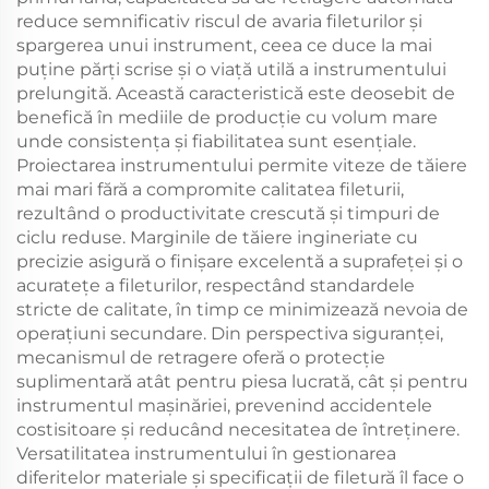
reduce semnificativ riscul de avaria fileturilor și
spargerea unui instrument, ceea ce duce la mai
puține părți scrise și o viață utilă a instrumentului
prelungită. Această caracteristică este deosebit de
benefică în mediile de producție cu volum mare
unde consistența și fiabilitatea sunt esențiale.
Proiectarea instrumentului permite viteze de tăiere
mai mari fără a compromite calitatea fileturii,
rezultând o productivitate crescută și timpuri de
ciclu reduse. Marginile de tăiere ingineriate cu
precizie asigură o finișare excelentă a suprafeței și o
acuratețe a fileturilor, respectând standardele
stricte de calitate, în timp ce minimizează nevoia de
operațiuni secundare. Din perspectiva siguranței,
mecanismul de retragere oferă o protecție
suplimentară atât pentru piesa lucrată, cât și pentru
instrumentul mașinăriei, prevenind accidentele
costisitoare și reducând necesitatea de întreținere.
Versatilitatea instrumentului în gestionarea
diferitelor materiale și specificații de filetură îl face o