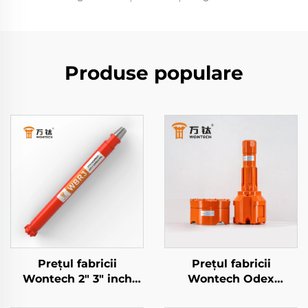
Produse populare
Prețul fabricii
Prețul fabricii
Wontech 2" 3" inch
Wontech Odex
BR2 BR3 Down The
Symmetrix Concentric