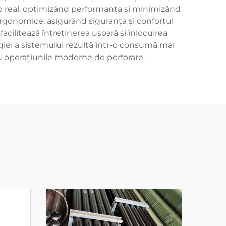
imp real, optimizând performanța și minimizând
rgonomice, asigurând siguranța și confortul
cilitează întreținerea ușoară și înlocuirea
rgiei a sistemului rezultă într-o consumă mai
u operațiunile moderne de perforare.