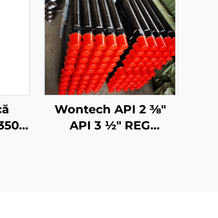
că
Wontech API 2 3⁄8"
350
API 3 1⁄2" REG
de
1500mm 3000mm
rtel
6000mm Tuberi de
orare
Forajare DTH pentru
ru
Forajarea Apei
vor
Subterane și Minere