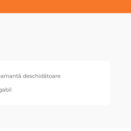
eamantă deschidătoare
gabil