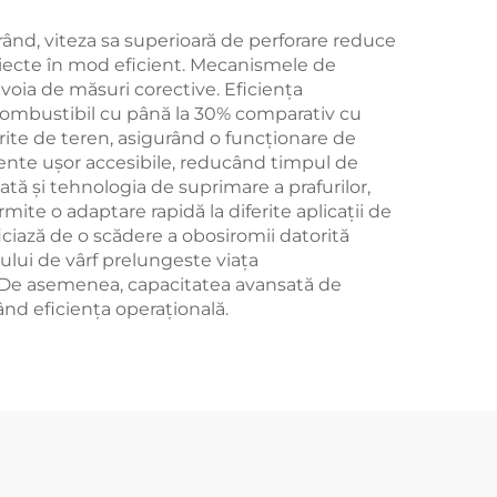
 rând, viteza sa superioară de perforare reduce
oiecte în mod eficient. Mecanismele de
voia de măsuri corective. Eficiența
 combustibil cu până la 30% comparativ cu
rite de teren, asigurând o funcționare de
nente ușor accesibile, reducând timpul de
mată și tehnologia de suprimare a prafurilor,
ite o adaptare rapidă la diferite aplicații de
iciază de o scădere a obosiromii datorită
lului de vârf prelungeste viața
e. De asemenea, capacitatea avansată de
ând eficiența operațională.