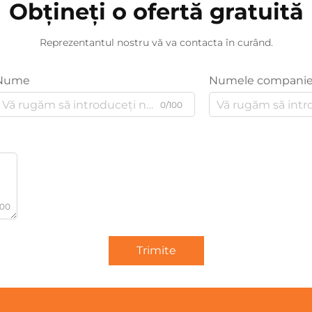
Obțineți o ofertă gratuită
Reprezentantul nostru vă va contacta în curând.
Nume
Numele companie
0/100
000
Trimite