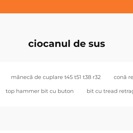
ciocanul de sus
mânecă de cuplare t45 t51 t38 r32
conă r
top hammer bit cu buton
bit cu tread retra