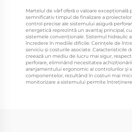
Martelul de vârf oferă o valoare excepțională 
semnificativ timpul de finalizare a proiectel
control precise ale sistemului asigură perfora
energetică reprezintă un avantaj principal, c
sistemele convenționale. Sistemul hidraulic a
încredere în mediile dificile. Cerințele de î
serviciu și costurile asociate. Caracteristicil
creează un mediu de lucru mai sigur, respectân
perforare, eliminând necesitatea achiziționăr
aranjamentului ergonomic al controlurilor și s
componentelor, rezultând în costuri mai mici 
monitorizare a sistemului permite întreținere