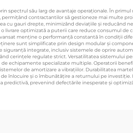
prin spectrul său larg de avantaje operaționale. În primul
or, permițând contractantilor să gestioneze mai multe pr
rea cu gauri drepte, minimizând deviațiile și reducând ne
u o livrare optimizată a puterii care reduce consumul de
vansat menține o performanță constantă în condiții dife
ntreținere sunt simplificate prin design modular și compo
e de siguranță integrate, inclusiv sistemele de oprire auto
d cerințele regulate strict. Versatilitatea sistemului perm
ii de echipamente specializate multiple. Operatorii benef
istemelor de amortizare a vibrațiilor. Durabilitatea marte
de înlocuire și o îmbunătățire a returnului pe investiți
a predictivă, prevenind defectările inesperate și optimiz