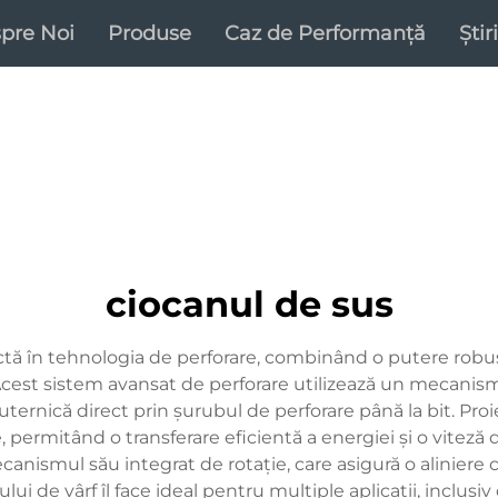
pre Noi
Produse
Caz de Performanță
Știri
ciocanul de sus
nctă în tehnologia de perforare, combinând o putere rob
 Acest sistem avansat de perforare utilizează un mecanism
ternică direct prin șurubul de perforare până la bit. Proi
 permitând o transferare eficientă a energiei și o viteză 
canismul său integrat de rotație, care asigură o aliniere c
ului de vârf îl face ideal pentru multiple aplicații, inclusiv