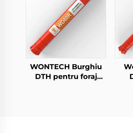
WONTECH Burghiu
Wo
DTH pentru foraj
geotermal de apă de
Cali
8" inch DHD380
BR3
QL80 SD8
for