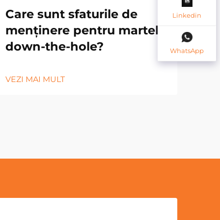
Care sunt sfaturile de
Me
Linkedin
menținere pentru martele
for
down-the-hole?
lon
WhatsApp
VEZI MAI MULT
VEZ