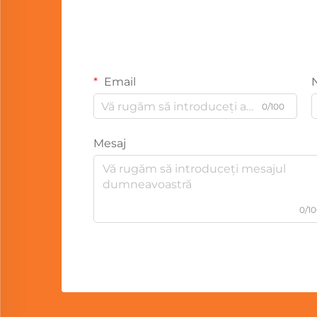
Email
0/100
Mesaj
0/1