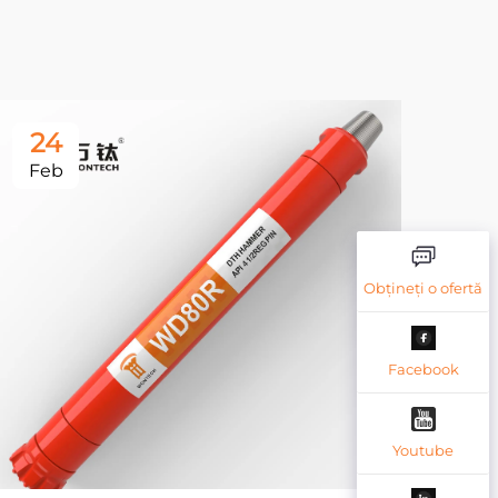
24
2
Feb
Fe
Obțineți o ofertă
Facebook
Youtube