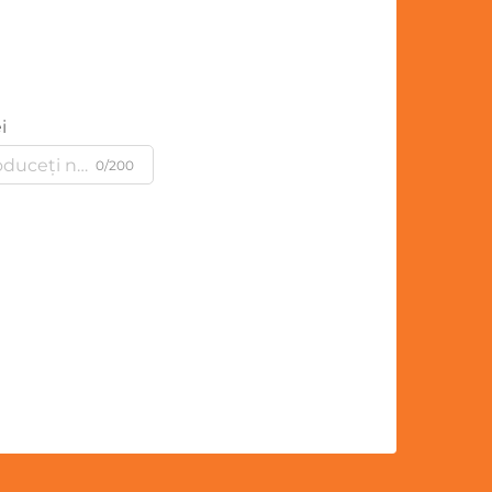
i
0/200