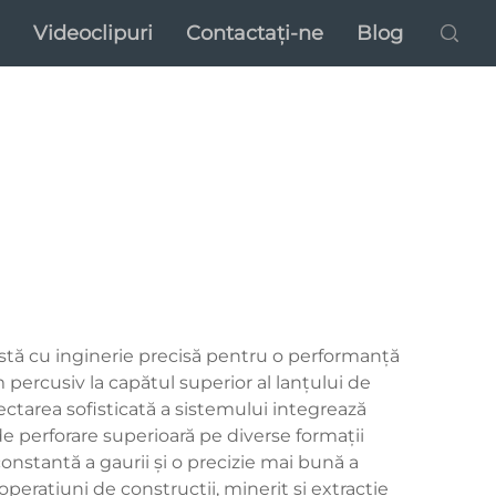
Videoclipuri
Contactați-ne
Blog
ustă cu inginerie precisă pentru o performanță
 percusiv la capătul superior al lanțului de
ectarea sofisticată a sistemului integrează
de perforare superioară pe diverse formații
onstantă a gaurii și o precizie mai bună a
 operațiuni de construcții, minerit și extracție