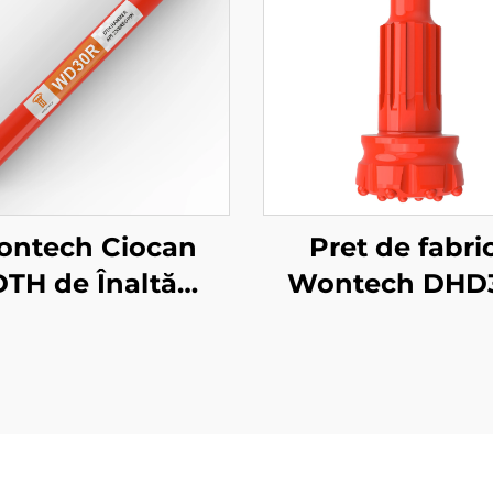
ntech Ciocan
Pret de fabri
DTH de Înaltă
Wontech DHD
tate DHD3.5 WT3
QL50 5" Bit 
 3" Inch pentru
perforare cu ma
ajul puțurilor de
DTH, bit de perf
minerit
cu apă pent
forajele de iz