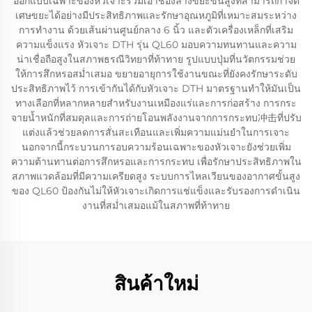
ออกแบบเฉพาะของหัวเจาะรวมเอาช่องล้างขยะขั้นสูงที่สามารถกำจัด
เศษขยะได้อย่างมีประสิทธิภาพและรักษาอุณหภูมิที่เหมาะสมระหว่าง
การทำงาน ด้วยเส้นผ่านศูนย์กลาง 6 นิ้ว และตัวเครื่องเหล็กที่เสริม
ความแข็งแรง หัวเจาะ DTH รุ่น QL60 มอบความทนทานและความ
น่าเชื่อถือสูงในสภาพธรณีวิทยาที่ท้าทาย รูปแบบปุ่มที่นวัตกรรมช่วย
ให้การสึกหรอสม่ำเสมอ ขยายอายุการใช้งานขณะที่ยังคงรักษาระดับ
ประสิทธิภาพไว้ การเข้ากันได้กับหัวเจาะ DTH มาตรฐานทำให้มันเป็น
ทางเลือกที่หลากหลายสำหรับงานเหมืองแร่และการก่อสร้าง การกระ
จายน้ำหนักที่สมดุลและการถ่ายโอนพลังงานจากการกระทบ冲击ที่ปรับ
แต่งแล้วช่วยลดการสั่นสะเทือนและเพิ่มความแม่นยำในการเจาะ
นอกจากนี้กระบวนการอบความร้อนเฉพาะของหัวเจาะยังช่วยเพิ่ม
ความต้านทานต่อการสึกหรอและการกระทบ เพื่อรักษาประสิทธิภาพใน
สภาพแวดล้อมที่มีความเครียดสูง ระบบการไหลเวียนของอากาศขั้นสูง
ของ QL60 ป้องกันไม่ให้หัวเจาะเกิดการแช่แข็งและรับรองการดำเนิน
งานที่สม่ำเสมอแม้ในสภาพที่ท้าทาย
สินค้าใหม่