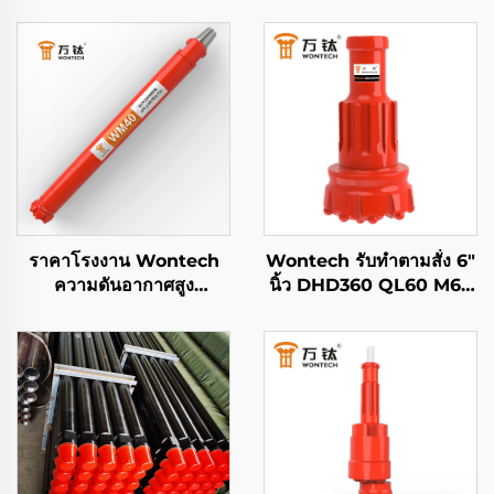
ราคาโรงงาน Wontech
Wontech รับทำตามสั่ง 6"
ความดันอากาศสูง
นิ้ว DHD360 QL60 M60
DHD340 WT4 M40 API
Shank บิตหัว锺 DTH
2 3/8 " REG PIN ลงหลุม
สำหรับการเจาะบ่อน้ำ การ
DTH มวย
เหมือง และการระเบิด