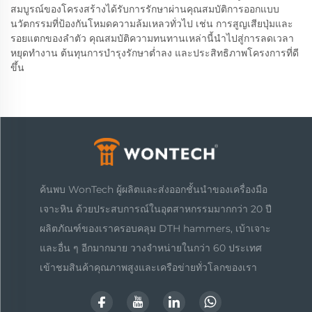
สมบูรณ์ของโครงสร้างได้รับการรักษาผ่านคุณสมบัติการออกแบบ
นวัตกรรมที่ป้องกันโหมดความล้มเหลวทั่วไป เช่น การสูญเสียปุ่มและ
รอยแตกของลำตัว คุณสมบัติความทนทานเหล่านี้นำไปสู่การลดเวลา
หยุดทำงาน ต้นทุนการบำรุงรักษาต่ำลง และประสิทธิภาพโครงการที่ดี
ขึ้น
ค้นพบ WonTech ผู้ผลิตและส่งออกชั้นนำของเครื่องมือ
เจาะหิน ด้วยประสบการณ์ในอุตสาหกรรมมากกว่า 20 ปี
ผลิตภัณฑ์ของเราครอบคลุม DTH hammers, เบ้าเจาะ
และอื่น ๆ อีกมากมาย วางจำหน่ายในกว่า 60 ประเทศ
เข้าชมสินค้าคุณภาพสูงและเครือข่ายทั่วโลกของเรา