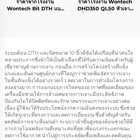
ราคาจากโรงงาน
ราคาโรงงาน Wontech
Wontech Bit DTH แบบ
DHD350 QL50 หัวเจาะ
หุ้มดิน Symmetrix
น้ำแบบ DTH ขนาด 5"
Concentric สำหรับบ่อน้ำ
สำหรับการเจาะบ่อน้ำ
การเจาะพลังงานความร้อน
ใต้พิภพ
ระบบค้อน DTH และบิตขนาด 10 นิ้วมีข้อได้เปรียบที่น่าสนใจ
หลายประการซึ่งทำให้เป็นตัวเลือกที่ได้รับความนิยมสำหรับผู้
เชี่ยวชาญด้านการเจาะ ก่อนอื่น การสร้างโครงสร้างที่แข็ง
แรงและเส้นผ่านศูนย์กลางที่ใหญ่กว่าช่วยเพิ่มอัตราการเจาะ
ในชั้นหินแข็งได้อย่างรวดเร็ว ลดเวลาในการดำเนินโครงการ
ลงอย่างมาก การออกแบบการไหลของอากาศที่ยอดเยี่ยมของ
เครื่องมือช่วยให้การล้างเศษจากการเจาะมีประสิทธิภาพ
ป้องกันไม่ให้บิตติดขัดและรักษาสมรรถนะการเจาะอย่างต่อ
เนื่อง ผู้ใช้จะได้รับประโยชน์จากความมั่นคงของระบบ ซึ่งช่วย
ให้เกิดรูเจาะที่ตรงกว่าและลดการเบี่ยงเบน ซึ่งสำคัญสำหรับ
ผลลัพธ์การเจาะที่แม่นยำ ระบบวาล์วขั้นสูงของค้อนช่วยให้มี
การถ่ายโอนพลังงานที่เหมาะสมที่สุด เพิ่มแรงกระแทกขณะ
ลดการใช้อากาศ นำไปสู่การประหยัดเชื้อเพลิงและลดต้นทุน