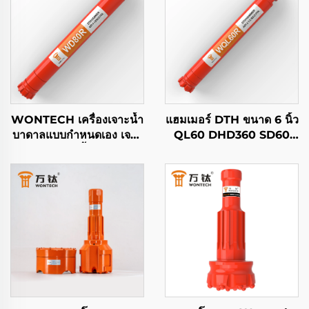
WONTECH เครื่องเจาะน้ำ
แฮมเมอร์ DTH ขนาด 6 นิ้ว
บาดาลแบบกำหนดเอง เจาะ
QL60 DHD360 SD60
ภูมิศาสตร์ 8" นิ้ว DHD380
API 3 1/2 REG PIN ของ
QL80 SD8 DTH แฮมเม
Wontech สำหรับบ่อน้ำ
อร์
และการระเบิด