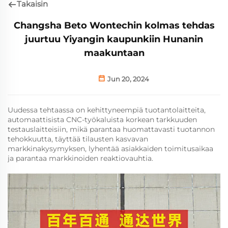
Takaisin
Changsha Beto Wontechin kolmas tehdas
juurtuu Yiyangin kaupunkiin Hunanin
maakuntaan
Jun 20, 2024
Uudessa tehtaassa on kehittyneempiä tuotantolaitteita,
automaattisista CNC-työkaluista korkean tarkkuuden
testauslaitteisiin, mikä parantaa huomattavasti tuotannon
tehokkuutta, täyttää tilausten kasvavan
markkinakysymyksen, lyhentää asiakkaiden toimitusaikaa
ja parantaa markkinoiden reaktiovauhtia.