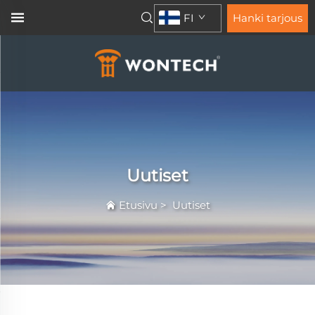
FI
Hanki tarjous
Uutiset
Etusivu
>
Uutiset