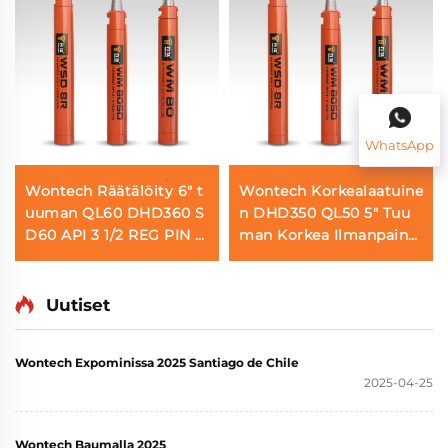
WhatsApp
Wontech Räätälöity 6" t
Wontech Korkealaatuine
uuman QL60 DHD360 S
n DHD350 QL50 5" Tuu
D60 API 3 1/2 REG PIN D
man Korkea Ilmanpaine
TH vasara Veden kaivam
DTH Vasara Geotermise
iseen ja räjäytyksiin
en Veden Poraukseen
Uutiset
Wontech Expominissa 2025 Santiago de Chile
2025-04-25
Wontech Baumalla 2025