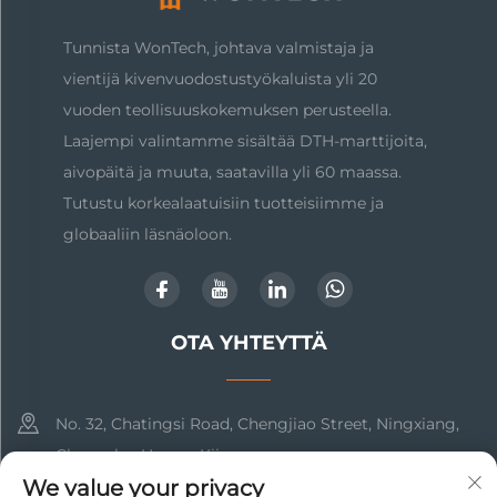
Tunnista WonTech, johtava valmistaja ja
vientijä kivenvuodostustyökaluista yli 20
vuoden teollisuuskokemuksen perusteella.
Laajempi valintamme sisältää DTH-marttijoita,
aivopäitä ja muuta, saatavilla yli 60 maassa.
Tutustu korkealaatuisiin tuotteisiimme ja
globaaliin läsnäoloon.
OTA YHTEYTTÄ
No. 32, Chatingsi Road, Chengjiao Street, Ningxiang,
Changsha, Hunan, Kiina
We value your privacy