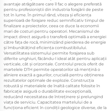
avantaje atrăgătoare care îl fac o alegere preferată
pentru profesioniștii din industria forajării de peste
tot în lume. În primul rând, viteza și eficiența
superioară de forajare reduc semnificativ timpul de
finalizare a proiectelor, ceea ce duce la economii
mari de costuri pentru operatori. Mecanismul de
impact direct asigură o transferă optimală a energiei
către fața de rocă, minimizând pierderea de energie
și îmbunătățind eficiența combustibilului.
Versatilitatea sistemului permite forajarea sub
diferite unghiuri, făcându-l ideal atât pentru aplicații
verticale, cât și orizontale. Controlul precis oferit de
martelele DTH permite operatorilor să mențină o
aliniere exactă a gaurilor, crucială pentru obținerea
rezultatelor optimale de explozie. Construcția
robustă și materialele de înaltă calitate folosite în
fabricație asigură o durabilitate excepțională,
reducând necesitatea de întreținere și prelungind
viața de serviciu. Capacitatea martelului de a
funcționa eficient în condiții geologice diverse, de la