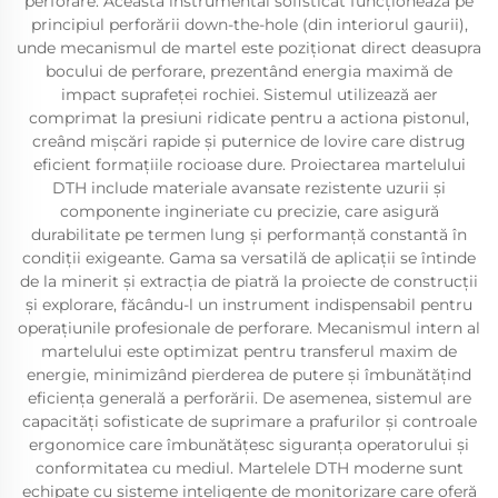
perforare. Această instrumental sofisticat funcționează pe
principiul perforării down-the-hole (din interiorul gaurii),
unde mecanismul de martel este poziționat direct deasupra
bocului de perforare, prezentând energia maximă de
impact suprafeței rochiei. Sistemul utilizează aer
comprimat la presiuni ridicate pentru a actiona pistonul,
creând mișcări rapide și puternice de lovire care distrug
eficient formațiile rocioase dure. Proiectarea martelului
DTH include materiale avansate rezistente uzurii și
componente ingineriate cu precizie, care asigură
durabilitate pe termen lung și performanță constantă în
condiții exigeante. Gama sa versatilă de aplicații se întinde
de la minerit și extracția de piatră la proiecte de construcții
și explorare, făcându-l un instrument indispensabil pentru
operațiunile profesionale de perforare. Mecanismul intern al
martelului este optimizat pentru transferul maxim de
energie, minimizând pierderea de putere și îmbunătățind
eficiența generală a perforării. De asemenea, sistemul are
capacități sofisticate de suprimare a prafurilor și controale
ergonomice care îmbunătățesc siguranța operatorului și
conformitatea cu mediul. Martelele DTH moderne sunt
echipate cu sisteme inteligente de monitorizare care oferă