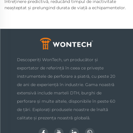
întreținere predictivă, reducând timpul de inactivitate
neașteptat și prelungind durata de viață a echipamentelor.
Descoperiți WonTech, un producător și
exportator de referință în ceea ce privește
instrumentele de perforare a piatră, cu peste 20
de ani de experiență în industrie. Gama noastră
extensivă include marteli DTH, burghi de
perforare și multe altele, disponibile în peste 60
de țări. Explorați produsele noastre de înaltă
calitate și prezența noastră globală.