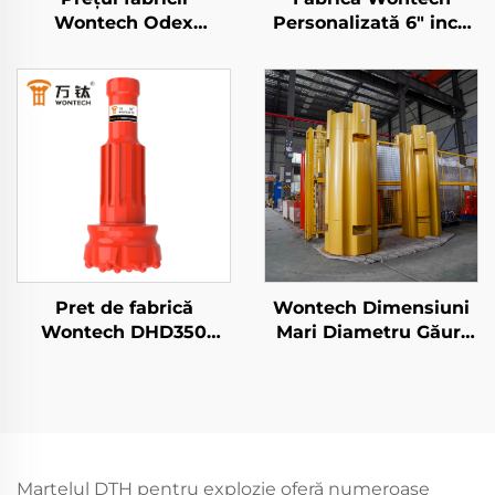
Wontech Odex
Personalizată 6" inch
Symmetrix Concentric
P168 Symmetrix
Casing DTH Bit pentru
Concentric Sistem de
fântâni de apă Foraj
Foraj Overburden DTH
Geotermal
Pilot Bit cu bit inelar
Pret de fabrică
Wontech Dimensiuni
Wontech DHD350
Mari Diametru Găuri
QL50 5" Bit de
de Perforare Grup de
perforare cu martel
Perforare Tip Legare
DTH, bit de perforare
DTH Martel Bit pentru
cu apă pentru forajele
Fundații și Perforare
de izvor
de Pui
Martelul DTH pentru explozie oferă numeroase