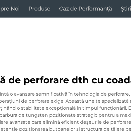
pre Noi
Produse
Caz de Performanță
Știri
ă de perforare dth cu coad
intă o avansare semnificativă în tehnologia de perforar
erațiuni de perforare exige. Această unelte specializată 
inând o stabilitate excepțională în timpul funcționării. B
carbura de tungsten poziționate strategic pentru a maxim
are avansate care elimină eficient deșeurile de perforar
cu atenție poziționarea butoanelor și structura de tăiere 