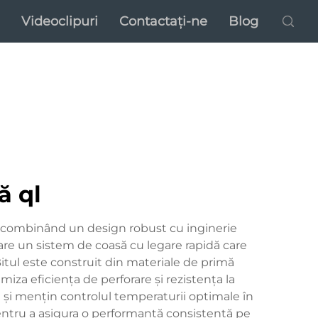
Videoclipuri
Contactați-ne
Blog
ă ql
e, combinând un design robust cu inginerie
are un sistem de coasă cu legare rapidă care
itul este construit din materiale de primă
iza eficiența de perforare și rezistența la
e și mențin controlul temperaturii optimale în
pentru a asigura o performanță consistentă pe