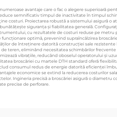
umeroase avantaje care o fac o alegere superioară pentru
educe semnificativ timpul de inactivitate în timpul schim
uține costuri. Proiectarea robustă a sistemului asigură o 
mbunătățește siguranța și fiabilitatea generală. Configur
trumentului, cu rezultatele de costuri reduse pe metru pe
e funcționare optimă, prevenind supraîncălzirea broscări
tăților de întreținere datorită construcției sale rezistent
ii de teren, eliminând necesitatea schimbărilor frecvente 
minimizează vibrațiile, reducând oboselul operatorului și 
itatea broscăriei cu martele DTH standard oferă flexibili
nclud consumul redus de energie datorită eficienței îmbun
vantajele economice se extind la reducerea costurilor sal
telor. Ingineria precisă a broscăriei asigură o diametru c
ate precise de perforare.