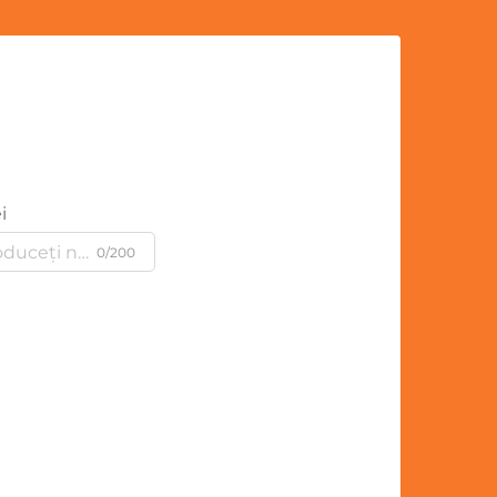
i
0/200