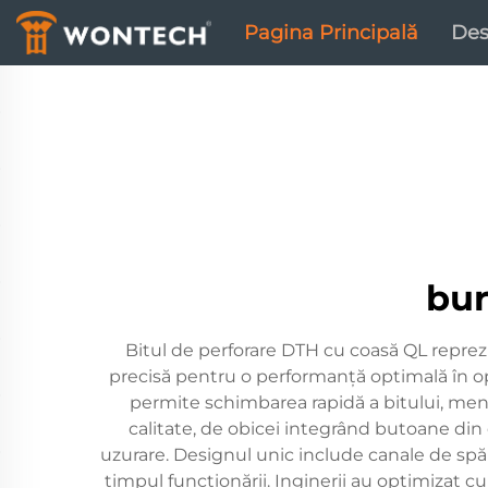
Pagina Principală
Des
bur
Bitul de perforare DTH cu coasă QL reprez
precisă pentru o performanță optimală în op
permite schimbarea rapidă a bitului, menț
calitate, de obicei integrând butoane din 
uzurare. Designul unic include canale de spăl
timpul funcționării. Inginerii au optimizat 