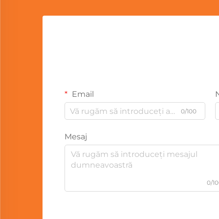
Email
0/100
Mesaj
0/1