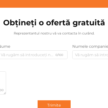
Obțineți o ofertă gratuită
Reprezentantul nostru vă va contacta în curând.
Nume
Numele companie
0/100
000
Trimite