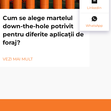
Linkedin
Cum se alege martelul
Me
down-the-hole potrivit
for
WhatsApp
pentru diferite aplicații de
lon
foraj?
VEZ
VEZI MAI MULT