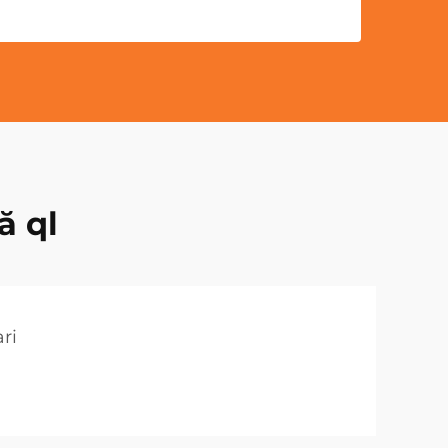
ă ql
ri