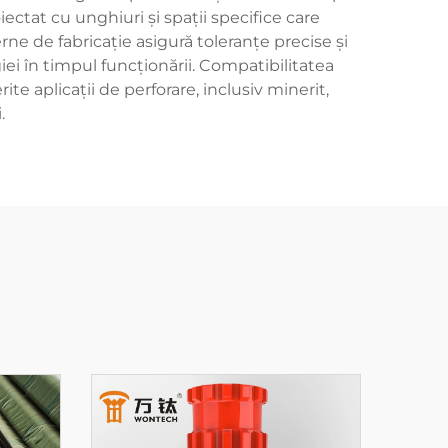
iectat cu unghiuri și spații specifice care
e de fabricație asigură toleranțe precise și
iei în timpul funcționării. Compatibilitatea
te aplicații de perforare, inclusiv minerit,
.