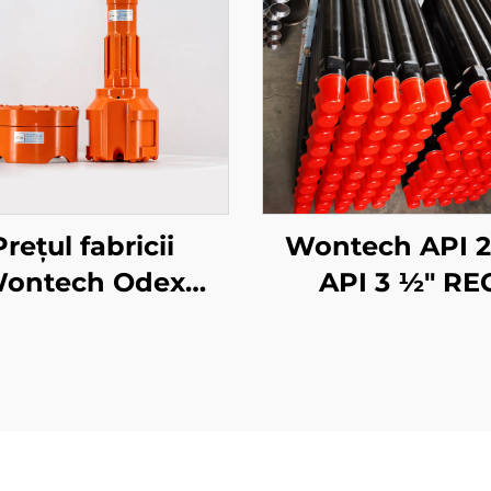
Prețul fabricii
Wontech API 2 
ontech Odex
API 3 1⁄2" RE
Symmetrix
1500mm 300
centric Casing
6000mm Tuber
TH Bit pentru
Forajare DTH pe
âni de apă Foraj
Forajarea Ap
Geotermal
Subterane și Mi