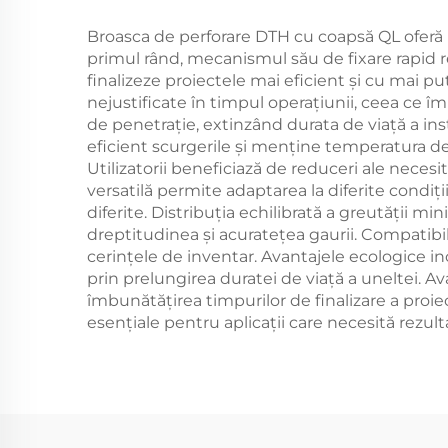
Broasca de perforare DTH cu coapsă QL oferă n
primul rând, mecanismul său de fixare rapid r
finalizeze proiectele mai eficient și cu mai p
nejustificate în timpul operațiunii, ceea ce î
de penetrație, extinzând durata de viață a ins
eficient scurgerile și menține temperatura d
Utilizatorii beneficiază de reduceri ale necesi
versatilă permite adaptarea la diferite condiț
diferite. Distribuția echilibrată a greutății 
dreptitudinea și acuratețea gaurii. Compatibil
cerințele de inventar. Avantajele ecologice i
prin prelungirea duratei de viață a uneltei. A
îmbunătățirea timpurilor de finalizare a proiec
esențiale pentru aplicații care necesită rezult