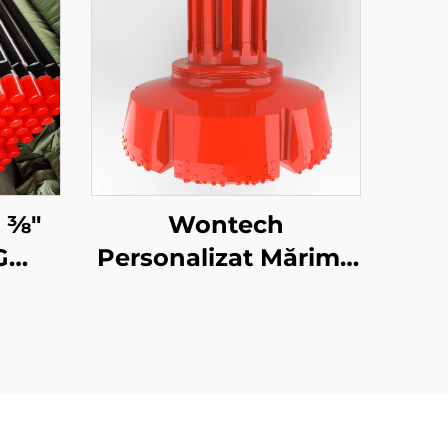
3⁄8"
Wontech
G
Personalizat Mărime
0mm
Mare Diametru
i de
Perforări 18" 24" 32"
ntru
Inch Bit pentru
ei
Perforare DTH pentru
nere
Fundații și Pile