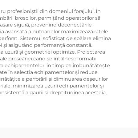
 profesioniștii din domeniul forajului. În
bării broscilor, permițând operatorilor să
atașare sigură, prevenind deconectările
ația avansată a butoanelor maximizează ratele
rforat. Sistemul sofisticat de spălare elimina
ei și asigurând performanță constantă.
e la uzură și geometriei optimize. Proiectarea
ale broscăriei când se întâlnesc formații
uzura echipamentelor, în timp ce îmbunătățește
tate în selecția echipamentelor și reduce
ătățite a perforării și diminuarea deșeurilor
ariale, minimizarea uzurii echipamentelor și
onsistentă a gaurii și dreptitudinea acesteia,