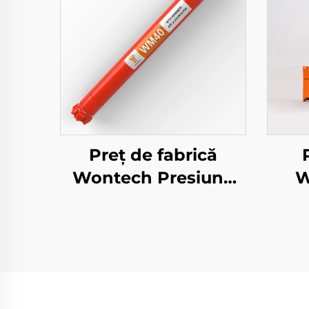
Preț de fabrică
Wontech Presiune
W
mare a aerului
DHD340 WT4 M40
Con
API 2 3/8" REG PIN
D
Ciocan DTH
fânt